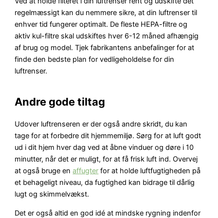
Ved at holde filteret i din luftrenser rent og udskifte det
regelmæssigt kan du nemmere sikre, at din luftrenser til
enhver tid fungerer optimalt. De fleste HEPA-filtre og
aktiv kul-filtre skal udskiftes hver 6-12 måned afhængig
af brug og model. Tjek fabrikantens anbefalinger for at
finde den bedste plan for vedligeholdelse for din
luftrenser.
Andre gode tiltag
Udover luftrenseren er der også andre skridt, du kan
tage for at forbedre dit hjemmemiljø. Sørg for at luft godt
ud i dit hjem hver dag ved at åbne vinduer og døre i 10
minutter, når det er muligt, for at få frisk luft ind. Overvej
at også bruge en
affugter
for at holde luftfugtigheden på
et behageligt niveau, da fugtighed kan bidrage til dårlig
lugt og skimmelvækst.
Det er også altid en god idé at mindske rygning indenfor