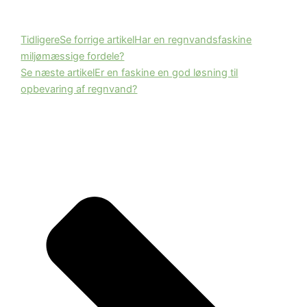
Tidligere
Se forrige artikel
Har en regnvandsfaskine
miljømæssige fordele?
Se næste artikel
Er en faskine en god løsning til
opbevaring af regnvand?