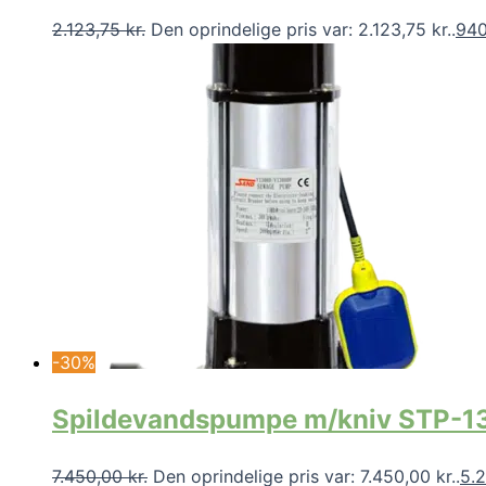
2.123,75
kr.
Den oprindelige pris var: 2.123,75 kr..
94
-30%
Spildevandspumpe m/kniv STP-
7.450,00
kr.
Den oprindelige pris var: 7.450,00 kr..
5.