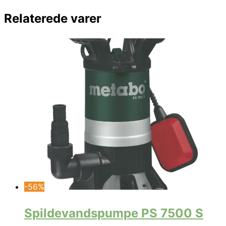
Relaterede varer
-56%
Spildevandspumpe PS 7500 S