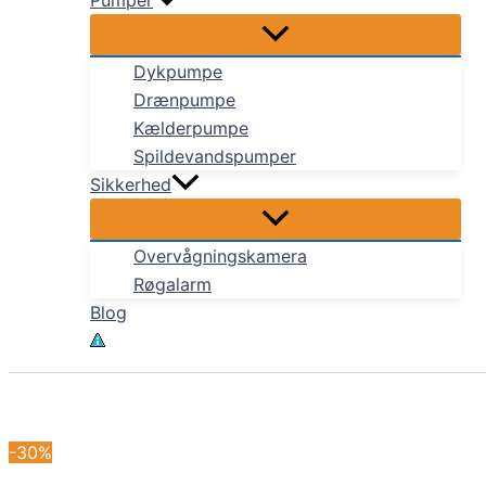
Pumper
Dykpumpe
Drænpumpe
Kælderpumpe
Spildevandspumper
Sikkerhed
Overvågningskamera
Røgalarm
Blog
-30%