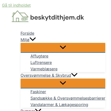
Gå til indholdet
Forside
Miljø
Affugtere
Luftrensere
Varmeblæsere
Oversvømmelse & Skybrud
Faskiner
Sandsække & Oversvømmelsesbarrierer
Vandalarmer & Lækagesporing